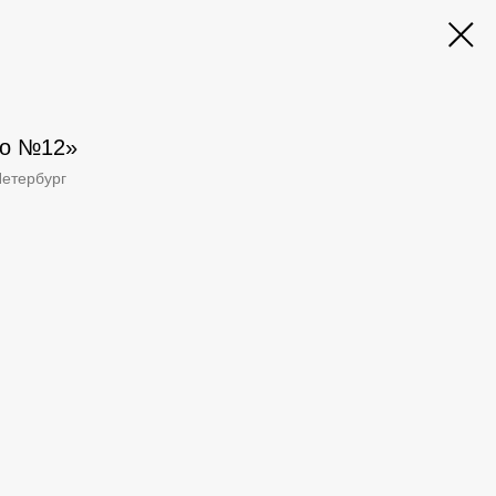
го №12»‎
Петербург