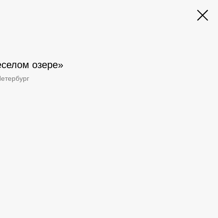
еселом озере»‎
Петербург